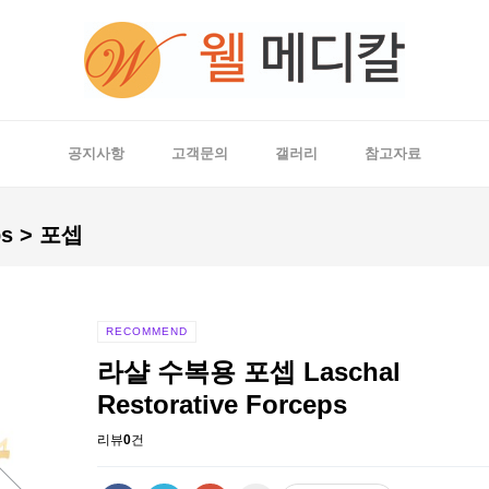
공지사항
고객문의
갤러리
참고자료
ps > 포셉
포셉
RECOMMEND
라샬 수복용 포셉 Laschal
Restorative Forceps
리뷰
0
건